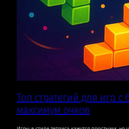
Топ стратегий для игр с
максимум очков
Игры в стиле тетриса кажутся простыми, но 