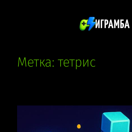
Перейти
к
содержимому
Метка:
тетрис