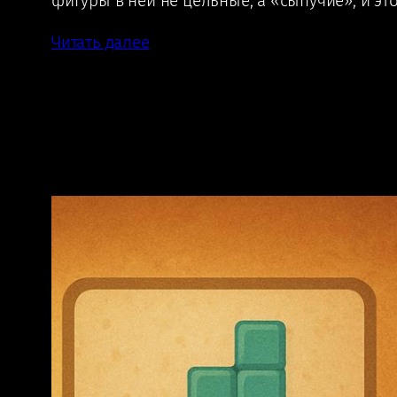
фигуры в ней не цельные, а «сыпучие», и э
Читать далее