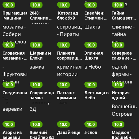
10.0
10.0
10.0
10.0
10.0
Прыгающая
2048: 
 Котолэнд 
СкелМен: 
Тайна 
 машина
Слияние 
блок 9x9
Стикмен 
Самоцветов:
чисел
играется с 
 Ключ 
размером 
Сокровищ - 
и бежит
Три в ряд
10.0
10.0
10.0
10.0
10.0
Словесная 
Шарики и 
Планета 
Эпичная 
Северное 
мозаика - 
Блоки
сокровищ - 
Шахта
слияние - 
Собери 
Пираты
тайна леса
пазл слов
10.0
10.0
10.0
10.0
10.0
Соединяша 
Сокровища 
Пасьянс 
Лестница в 
История 
- 
замка
криминальные
Небо
одной 
Фруктовый  
 истории
фермы - 
Стакан
маджонг
10.0
10.0
10.0
10.0
10.0
Узоры из 
Зимний 
Давай ещё
5 слов
Маджонг 
верёвки
Снайпер 3Д
Волшебные