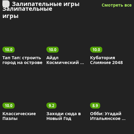
Залипательные игры
Смотреть все
10.0
10.0
10.0
Тап Тап: строить 
Айдл 
Кубатория 
город на острове
Космический 
Слияние 2048
Добытчик
10.0
9.2
8.9
Классические 
Заходи сюда в 
Обби: Угадай 
Пазлы
Новый Год
Итальянское 
Животное