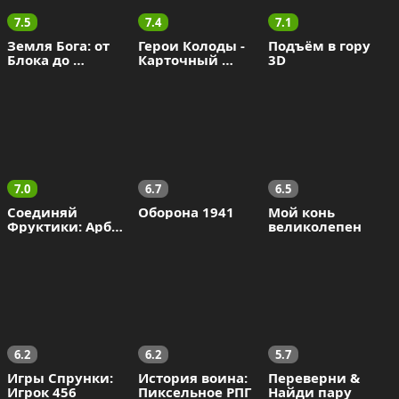
7.5
7.4
7.1
Земля Бога: от 
Герои Колоды - 
Подъём в гору 
Блока до 
Карточный 
3D
Острова
Батлер
7.0
6.7
6.5
Соединяй 
Оборона 1941
Мой конь 
Фруктики: Арбуз 
великолепен
в 2048!
6.2
6.2
5.7
Игры Спрунки: 
История воина: 
Переверни & 
Игрок 456
Пиксельное РПГ
Найди пару