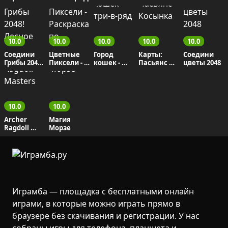
 Острова
10.0
10.0
10.0
10.0
10.0
Соедини 
Цветные 
Город 
Карты: 
Соедини 
Грибы 2048! 
Пиксели - 
кошек - 
Пасьянс 
цветы 2048
Лесное 
Раскраска 
три-в-ряд
Косынка
слияние
по 
Номерам
10.0
10.0
Archer 
Магия 
Ragdoll 
Морзе
Masters
Играмба — площадка с бесплатными онлайн
играми, в которые можно играть прямо в
браузере без скачивания и регистрации. У нас