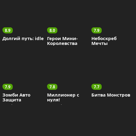
8.9
8.0
7.9
Долгий путь: idle
Герои Мини-
Небоскреб 
Королевства
Мечты
7.9
7.8
7.7
Зомби Авто 
Миллионер с 
Битва Монстров
Защита
нуля!