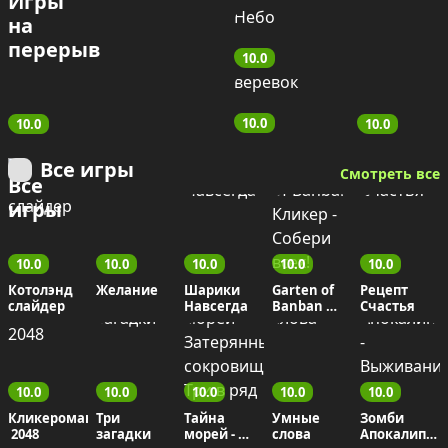
10.0
10.0
10.0
10.0
Все игры
Смотреть все
10.0
10.0
10.0
10.0
10.0
Котолэнд 
Желание
Шарики 
Garten of 
Рецепт 
слайдер
Навсегда
Banban 
Счастья
Кликер - 
Собери 
всех!
10.0
10.0
10.0
10.0
10.0
Кликеромания
Три 
Тайна 
Умные 
Зомби 
 2048
загадки
морей - 
слова
Апокалипси