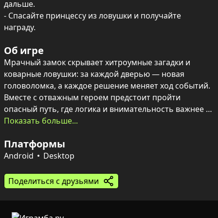
дальше.

- Спасайте принцессу из ловушки и получайте 
награду.
Об игре
Мрачный замок скрывает хитроумные загадки и 
коварные ловушки: за каждой дверью — новая 
головоломка, а каждое решение меняет ход событий. 
Вместе с отважным героем предстоит пройти 
опасный путь, где логика и внимательность важнее 
силы, а каждый удачный ход приближает к спасению 
Показать больше...
принцессы.

Платформы
Клики по активным предметам открывают 
Android
Desktop
неожиданные пути и скрытые механизмы, а встречи с 
врагами превращают путешествие в настоящее 
Поделиться с друзьями
испытание. Красочная графика подчёркивает 
атмосферу приключения и делает каждую задачу 
визуально увлекательной — пройти до конца значит 