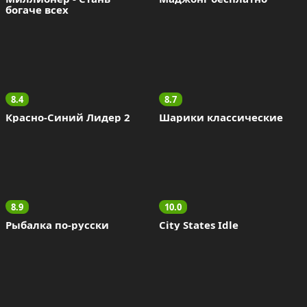
богаче всех
8.4
8.7
Красно-Синий Лидер 2
Шарики классические
8.9
10.0
Рыбалка по-русски
City States Idle