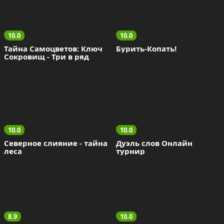
10.0
10.0
Тайна Самоцветов: Ключ 
Бурить-Копать!
Сокровищ - Три в ряд
10.0
10.0
Северное слияние - тайна 
Дуэль слов Онлайн 
леса
турнир
8.9
10.0