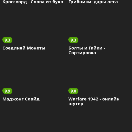
Кроссворд - Слова из букв
Грибники: дары леса
9.3
9.3
Соединяй Монеты
Болты и Гайки - 
Сортировка
9.9
9.0
Маджонг Слайд
Warfare 1942 - онлайн 
шутер