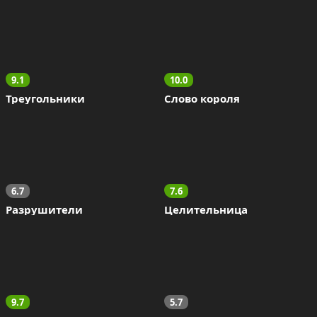
9.1
10.0
Треугольники
Слово короля
6.7
7.6
Разрушители
Целительница
9.7
5.7