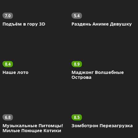
7.0
5.4
Подъём в гору 3D
Раздень Аниме Девушку
8.4
8.9
Наше лото
Маджонг Волшебные 
Острова
6.8
8.5
Музыкальные Питомцы! 
Зомботрон Перезагрузка
Милые Поющие Котики