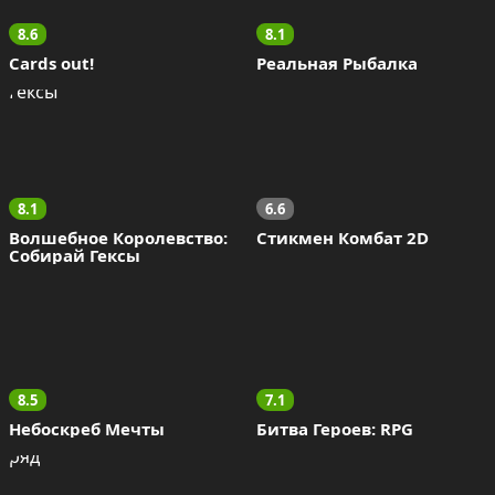
8.6
8.1
Cards out!
Реальная Рыбалка
8.1
6.6
Волшебное Королевство: 
Стикмен Комбат 2D
Собирай Гексы
8.5
7.1
Небоскреб Мечты
Битва Героев: RPG