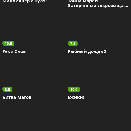
Миллионер с нуля!
Тайна морей - 
Затерянные сокровища: 
Три в ряд
10.0
7.5
Реки Слов
Рыбный дождь 2
8.6
10.0
Битва Магов
Ежики!