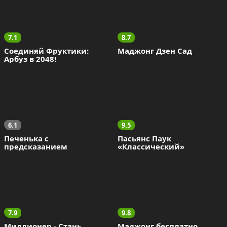
7.1
8.7
Соединяй Фруктики: 
Маджонг Дзен Сад
Арбуз в 2048!
6.1
9.5
Печенька с 
Пасьянс Паук 
предсказанием
«Классический»
7.9
9.8
Миллионер - Стань 
Маджонг бесплатно