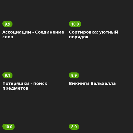
9.9
10.0
Ассоциации - Соединение 
Сортировка: уютный 
слов
порядок
9.1
9.9
Потеряшки - поиск 
Викинги Вальхалла
предметов
10.0
8.0