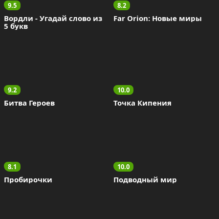
9.5
8.2
Вордли - Угадай слово из 
Far Orion: Новые миры
5 букв
9.2
10.0
Битва Героев
Точка Кипения
8.1
10.0
Пробирочки
Подводный мир