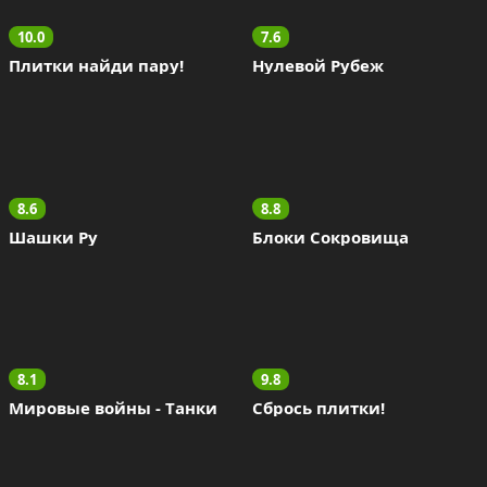
10.0
7.6
Плитки найди пару!
Нулевой Рубеж
8.6
8.8
Шашки Ру
Блоки Сокровища
8.1
9.8
Мировые войны - Tанки
Сбрось плитки!