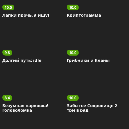
10.0
10.0
Лапки прочь, я ищу!
Криптограмма
9.8
10.0
Долгий путь: idle
Грибники и Кланы
8.4
10.0
Безумная парковка! 
Забытое Сокровище 2 - 
Головоломка
три в ряд