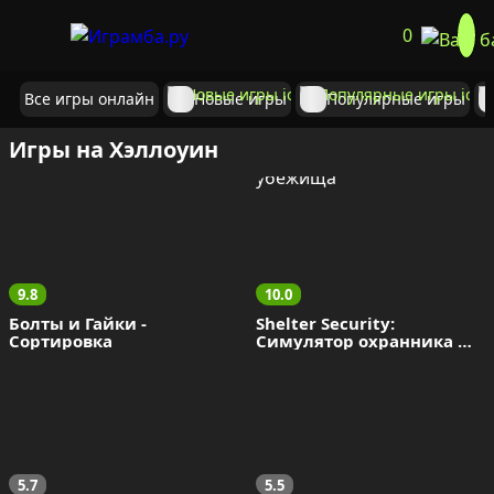
0
Все игры онлайн
Новые игры
Популярные игры
Игры на Хэллоуин
9.8
10.0
Болты и Гайки - 
Shelter Security: 
Сортировка
Симулятор охранника 
убежища
5.7
5.5