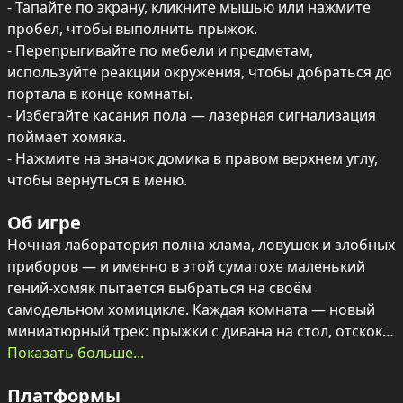
- Тапайте по экрану, кликните мышью или нажмите 
пробел, чтобы выполнить прыжок.

- Перепрыгивайте по мебели и предметам, 
используйте реакции окружения, чтобы добраться до 
портала в конце комнаты.

- Избегайте касания пола — лазерная сигнализация 
поймает хомяка.

- Нажмите на значок домика в правом верхнем углу, 
чтобы вернуться в меню.
Об игре
Ночная лаборатория полна хлама, ловушек и злобных 
приборов — и именно в этой суматохе маленький 
гений-хомяк пытается выбраться на своём 
самодельном хомицикле. Каждая комната — новый 
миниатюрный трек: прыжки с дивана на стол, отскоки 
от банок и неожиданные реакции предметов создают 
Показать больше...
комичные и динамичные сцены.

Платформы