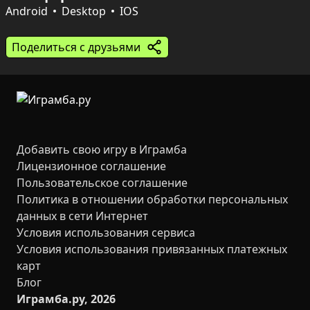
Управление максимально простое, но уровень 
Android
Desktop
IOS
испытаний растёт: физика подбрасывает странные 
эффекты, объекты взаимодействуют друг с другом, и с 
Поделиться с друзьями
каждым уровнем появляются новые механики. 
Короткие и насыщенные забеги отлично подходят 
для быстрых игровых сессий и любителей необычных 
платформеров с юмором.
Добавить свою игру в Играмба
Лицензионное соглашение
Пользовательское соглашение
Политика в отношении обработки персональных
данных в сети Интернет
Условия использования сервиса
Условия использования привязанных платежных
карт
Блог
Играмба.ру, 2026