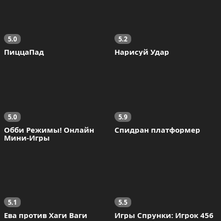
5.0
5.2
ПиццаПад
Нарисуй Удар
5.0
5.9
Обби Режимы! Онлайн 
Спидран платформер
Мини-Игры
5.1
5.5
Ева против Хаги Ваги
Игры Спрунки: Игрок 456