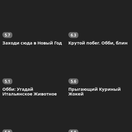
5.7
6.3
Заходи сюда в Новый Год
Крутой побег. Обби, блин
5.1
5.6
Обби: Угадай 
Прыгающий Куриный 
Итальянское Животное
Жокей