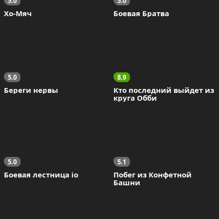
5.0
5.0
Хо-Мяч
Боевая Братва
5.0
8.9
Береги нервы
Кто последний выйдет из 
круга Обби
5.0
5.1
Боевая лестница io
Побег из Конфетной 
Башни