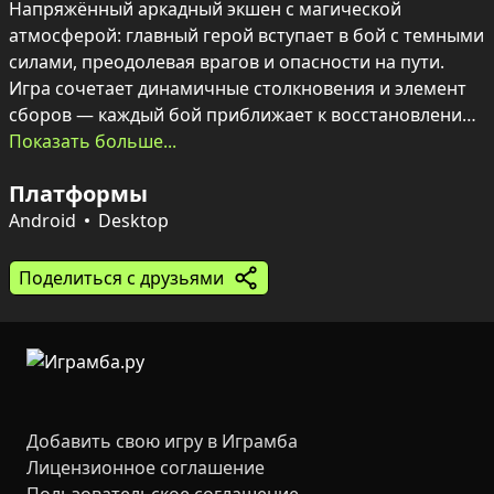
Напряжённый аркадный экшен с магической 
атмосферой: главный герой вступает в бой с темными 
силами, преодолевая врагов и опасности на пути. 
Игра сочетает динамичные столкновения и элемент 
сборов — каждый бой приближает к восстановлению 
порядка.

Показать больше...
Геймплей прост и азартен: управлять магом, 
Платформы
уничтожать противников и собирать монеты. В 
оформлении слышатся отголоски племён, воинов и 
Android
Desktop
драконов, а каждая битва требует ловкости и 
решимости.
Поделиться с друзьями
Добавить свою игру в Играмба
Лицензионное соглашение