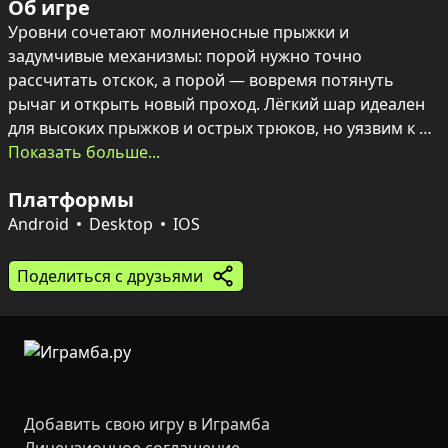
Об игре
Уровни сочетают молниеносные прыжки и 
задумчивые механизмы: порой нужно точно 
рассчитать отскок, а порой — вовремя потянуть 
рычаг и открыть новый проход. Лёгкий шар идеален 
для высоких прыжков и острых трюков, но уязвим к 
шипам; тяжёлый куб стойко переживает ловушки, 
Показать больше...
ныряет под воду и активирует тяжёлые механизмы. 

Платформы
Каждый этап — это баланс скорости и логики: 
переключаясь между персонажами в нужный момент, 
Android
Desktop
IOS
придётся решать головоломки, открывать цветные 
двери, собирать скрытые звёзды и стремиться к 100% 
Поделиться с друзьями
прохождению. Динамичная физика и продуманный 
дизайн уровней вознаграждают внимательность и 
точность действий.
Добавить свою игру в Играмба