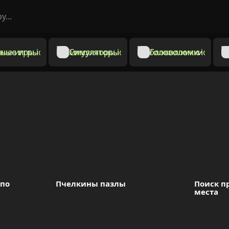
ные игры
Симуляторы
Головоломки
по 
Пчелкины пазлы
Поиск п
места