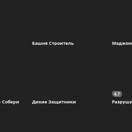
Башня Строитель
Маджон
6.7
 Собери 
Дикие Защитники
Разруш