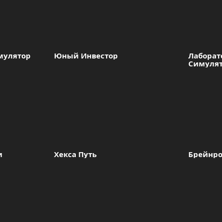
мулятор 
Юный Инвестор
Лаборато
Симулят
и
Хекса Путь
Брейнро