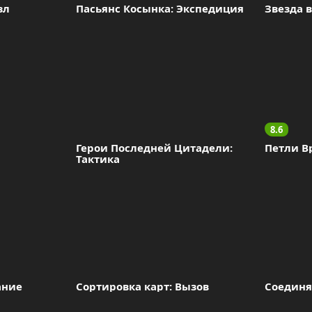
зл
Пасьянс Косынка: Экспедиция
Звезда 
8.6
Герои Последней Цитадели: 
Петли В
Тактика
ание
Сортировка карт: Вызов
Соединя