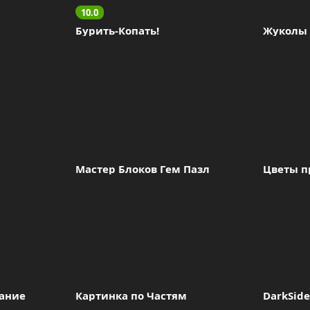
10.0
Бурить-Копать!
Жуколы
Мастер Блоков Гeм Пазл
Цветы п
ание
Картинка по Частям
DarkSide