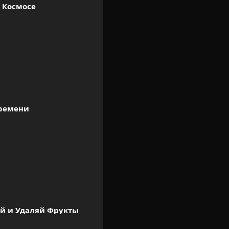
в Космосе
ремени
й и Удаляй Фрукты