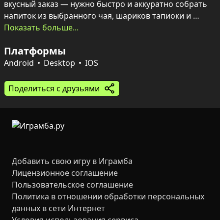
вкусный заказ — нужно быстро и аккуратно собрать 
напиток из выбранного чая, шариков тапиоки и 
трубочки.

Показать больше...
Суть игры в балансе сервиса и развития: за 
Платформы
правильные заказы начисляются монеты и лайки, 
которые тратятся в магазине на часы, вазы, картины и 
Android
Desktop
IOS
обои. Украшения повышают стоимость чая и общий 
доход, а значит — именно продуманное оформление 
Поделиться с друзьями
помогает выйти в лидеры общей таблицы рекордов. С 
каждой сменой количество клиентов растёт — от трёх 
до двадцати — а простые механики управления 
делают игру понятной на ПК и мобильных 
устройствах.
Добавить свою игру в Играмба
Лицензионное соглашение
Пользовательское соглашение
Политика в отношении обработки персональных
данных в сети Интернет