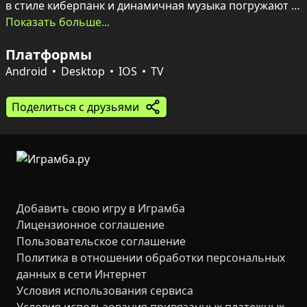
в стиле киберпанк и динамичная музыка погружают в 
атмосферу скоростного побега над сияющими 
Показать больше...
улицами и небоскрёбами.

Платформы
Игровой процесс прост и жёсток — одно касание 
управляет высотой, а дальше — уклонение, сбор 
Android
Desktop
IOS
TV
монет и использование бонусов. Пять уровней с 
нарастающей сложностью, шесть разноцветных 
Поделиться с друзьями
кораблей для разблокировки, система комбо до 5× и 
глобальные таблицы лидеров дают причину 
возвращаться снова и снова; просмотр рекламных 
роликов удваивает получаемые монеты.
Добавить свою игру в Играмба
Лицензионное соглашение
Пользовательское соглашение
Политика в отношении обработки персональных
данных в сети Интернет
Условия использования сервиса