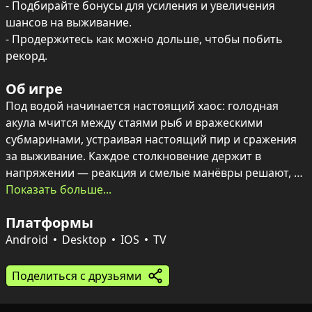
- Подбирайте бонусы для усиления и увеличения 
шансов на выживание.

- Продержитесь как можно дольше, чтобы побить 
рекорд.
Об игре
Под водой начинается настоящий хаос: голодная 
акула мчится между стаями рыб и вражескими 
субмаринами, устраивая настоящий пир и сражения 
за выживание. Каждое столкновение держит в 
напряжении — реакция и смелые манёвры решают, 
сколько продержится хищник.

Показать больше...
Платформы
Поедание рыбы приносит очки, подлодки нужно 
уничтожать, чтобы не потерять преимущество, а 
Android
Desktop
IOS
TV
подбираемые бонусы дают кратковременные 
усиления. Удобные кнопки управления на экране 
Поделиться с друзьями
позволяют моментально реагировать и пробовать 
побить собственный рекорд.