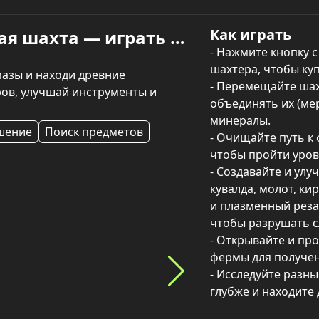
Как играть
Шахтер Копатель: Алмазная шахта — играть онлайн
- Нажмите кнопку 
шахтера, чтобы куп
мазы и находи древние 
- Перемещайте шах
в, улучшай инструменты и 
объединять их (мер
минералы.

шение
Поиск предметов
- Очищайте путь к
чтобы пройти урове
- Создавайте и ул
кувалда, молот, кир
и плазменный резак
чтобы разрушать с
- Открывайте и пр
фермы для получени
- Исследуйте разны
глубже и находите