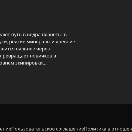
ют путь в недра планеты: в 
ки, редкие минералы и древние 
овится сильнее через 
превращает новичков в 
овнем экипировки.

оляют пробиваться через особо 
носят стабильное золото и 
ование разных слоев земли — от 
новые вызовы и ценные награды.
шение
Пользовательское соглашение
Политика в отношен