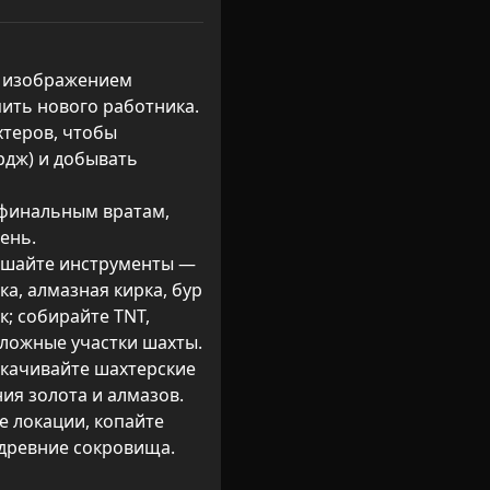
с изображением 
ить нового работника.

теров, чтобы 
дж) и добывать 
 финальным вратам, 
нь.

учшайте инструменты — 
ка, алмазная кирка, бур 
; собирайте TNT, 
ложные участки шахты.

окачивайте шахтерские 
я золота и алмазов.

е локации, копайте 
 древние сокровища.