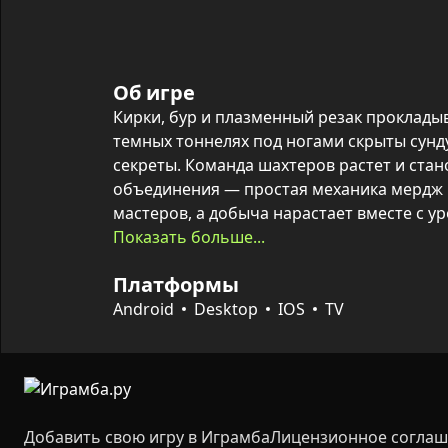
Об игре
Кирки, бур и плазменный резак прокладыва
темных тоннелях под ногами скрыты сунду
секреты. Команда шахтеров растет и стан
объединения — простая механика мердж 
мастеров, а добыча нарастает вместе с ур
Прокачка инструментов и крафт TNT позв
Показать больше...
прочные участки, а шахтерские фермы при
Платформы
алмазы для дальнейшего развития. Исслед
коры до самого центра планеты — дарит 
Android
Desktop
IOS
TV
Добавить свою игру в Играмба
Лицензионное согла