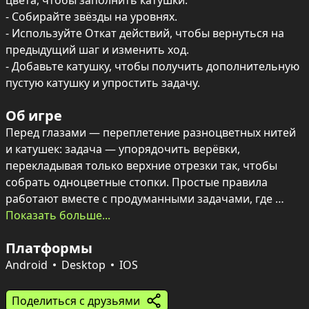
цвета, чтобы заполнить катушки.

- Собирайте звёзды на уровнях.

- Используйте Откат действий, чтобы вернуться на 
предыдущий шаг и изменить ход.

- Добавьте катушку, чтобы получить дополнительную 
пустую катушку и упростить задачу.
Об игре
Перед глазами — переплетение разноцветных нитей 
и катушек: задача — упорядочить верёвки, 
перекладывая только верхние отрезки так, чтобы 
собрать одноцветные стопки. Простые правила 
работают вместе с продуманными задачами, где 
важны внимательность и планирование ходов.

Показать больше...
Платформы
На уровнях встречаются звёзды и вспомогательные 
механизмы: откат действий позволяет вернуться на 
Android
Desktop
IOS
шаг назад, а добавление катушки создаёт 
дополнительное пустое место для перестановок. 
Поделиться с друзьями