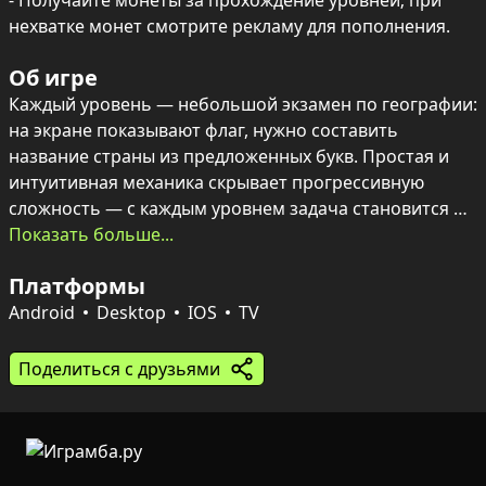
- Получайте монеты за прохождение уровней; при 
нехватке монет смотрите рекламу для пополнения.
Об игре
Каждый уровень — небольшой экзамен по географии: 
на экране показывают флаг, нужно составить 
название страны из предложенных букв. Простая и 
интуитивная механика скрывает прогрессивную 
сложность — с каждым уровнем задача становится 
хитрее, а ощущение победы — ярче.

Показать больше...
Платформы
Подсказки помогут в трудных моментах: открыть одну 
букву или убрать все неверные варианты. За 
Android
Desktop
IOS
TV
успешное прохождение уровней начисляются 
монеты, а при их недостатке можно посмотреть 
Поделиться с друзьями
рекламу, чтобы получить дополнительную валюту. 
Идеально для тренировки эрудиции и быстрой 
разминки мозга в удобном формате викторины.