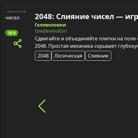
2048: Слияние чисел — иг
Головоломки
OneDevAndGirl
10.0
Сдвигайте и объединяйте плитки на поле 
2048. Простая механика скрывает глубоку
2048
Логическая
Слияние