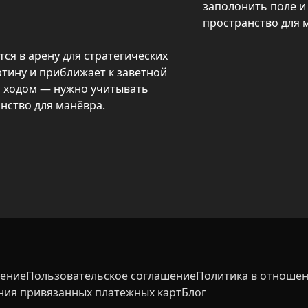
заполонить поле и 
пространство для 
я в арену для стратегических 
тину и приближает к заветной 
м ходом — нужно учитывать 
нство для манёвра.

выбранном направлении, а 
диняются в одну плитку с суммой 
— свайпы на телефоне или 
 для успеха потребуется 
м. После достижения 2048 можно 
и оттачивать навыки.
шение
Пользовательское соглашение
Политика в отношен
ния привязанных платежных карт
Блог