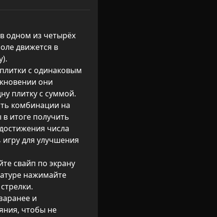
 в одном из четырёх 
оле движется в 
.

плитки с одинаковым 
кновении они 
у плитку с суммой.

ать комбинации на 
 в итоге получить 
 достижения числа 
игру для улучшения 
йте свайп по экрану 
иатуре нажимайте 
трелки.

заранее и 
ния, чтобы не 