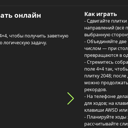
Как играть
рать онлайн
- Сдвигайте плитки
направлений (всё п
выбранную сторону)
4×4, чтобы получить заветную 
- Объединяйте две 
ю логическую задачу.
числом — при стол
превращаются в одн
- Стремитесь собр
поле 4×4 так, чтобы
плитку 2048; после
можно продолжать 
рекордов.

- На телефоне дела
для ходов; на клав
клавиши AWSD или с
- Планируйте ходы 
рассчитывайте слия