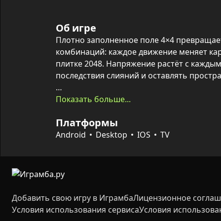
Об игре
Плотно заполненное поле 4×4 превращаетс
комбинаций: каждое движение меняет кар
плитке 2048. Напряжение растёт с кажды
последствия слияний и оставлять простра
Каждое смещение сдвигает все плитки в 
Показать больше...
одинаковые числа при столкновении объе
Платформы
значений. Управление предельно просто 
клавиши AWSD/стрелки на клавиатуре — но
Android
Desktop
IOS
TV
планирование ходов и внимание к деталя
продолжать игру, ставить новые рекорды 
Добавить свою игру в Играмба
Лицензионное согла
Условия использования сервиса
Условия использова