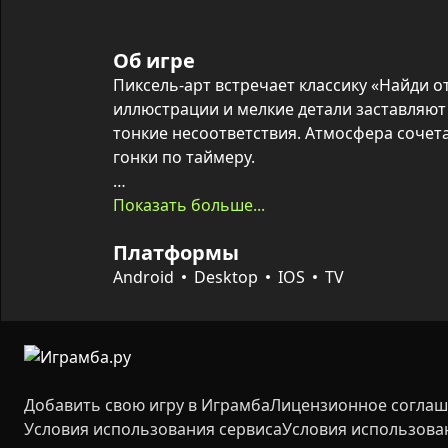
Об игре
Пиксель-арт встречает классику «Найди о
иллюстрации и мелкие детали заставляют 
тонкие несоответствия. Атмосфера сочета
гонки по таймеру.

В каждой паре картинок предстоит обнару
Показать больше...
допускается не более двух неправильных 
Платформы
завершит уровень. По окончании уровня в
зависимости от количества ошибок, а под
Android
Desktop
IOS
TV
сложных ситуациях. Простое и интуитивно
сохраняют интерес на длительное время.
Добавить свою игру в Играмба
Лицензионное согла
Условия использования сервиса
Условия использова