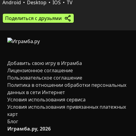
Android
Desktop
IOS
TV
По мере прохождения уровней добавляются новые 
типы шаров и препятствия, требующие точности и 
Поделиться с друзьями
расчёта траектории. Яркая графика, плавные 
анимации и насыщенные визуальные эффекты 
подчёркивают каждое слияние, превращая 
стандартный ход в удовольствие для глаз.
Добавить свою игру в Играмба
Лицензионное соглашение
Пользовательское соглашение
Политика в отношении обработки персональных
данных в сети Интернет
Условия использования сервиса
Условия использования привязанных платежных
карт
Блог
Играмба.ру, 2026