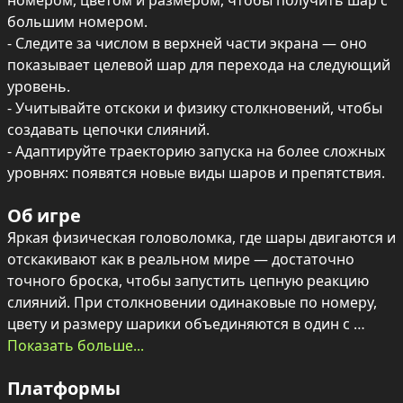
номером, цветом и размером, чтобы получить шар с 
большим номером.

- Следите за числом в верхней части экрана — оно 
показывает целевой шар для перехода на следующий 
уровень.

- Учитывайте отскоки и физику столкновений, чтобы 
создавать цепочки слияний.

- Адаптируйте траекторию запуска на более сложных 
уровнях: появятся новые виды шаров и препятствия.
Об игре
Яркая физическая головоломка, где шары двигаются и 
отскакивают как в реальном мире — достаточно 
точного броска, чтобы запустить цепную реакцию 
слияний. При столкновении одинаковые по номеру, 
цвету и размеру шарики объединяются в один с 
большим числом, а каждая новая ступень приносит 
Показать больше...
более сложные конфигурации и интересные 
Платформы
варианты взаимодействия.
