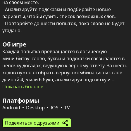
на своем месте.

- Анализируйте подсказки и подбирайте новые 
варианты, чтобы сузить список возможных слов.

- Повторяйте до шести попыток, пока слово не будет 
угадано.
Об игре
Каждая попытка превращается в логическую 
мини‑битву: слово, буквы и подсказки связываются в 
цепочку догадок, ведущую к верному ответу. За шесть 
ходов нужно отобрать верную комбинацию из слов 
длиной 4, 5 или 6 букв, анализируя подсветку и 
переставляя варианты в голове.

Показать больше...
Платформы
Интерфейс интуитивен, а база слов насчитывает 
более 2000 записей — достаточно пространства для 
Android
Desktop
IOS
TV
упражнений в словарном запасе и соображении. 
Зеленая подсветка отмечает буквы на своих местах, а 
Поделиться с друзьями
желтая — буквы, которые есть в слове, но стоят не 