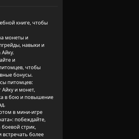
ебной книге, чтобы 
за монеты и 
пгрейды, навыки и 
Айку.

айте и 
итомцев, чтобы 
вные бонусы.

сы питомцев: 
Айку и монет, 
ка в бою и повышение 
д.

отом в мини‑игре 
ата»: побеждайте, 
боевой стрик, 
 встречать более 