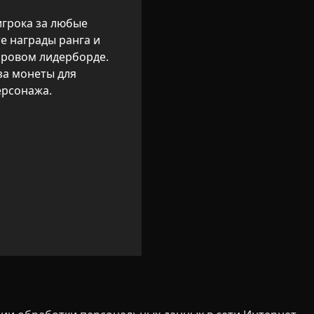
грока за любые 
е награды ранга и 
ровом лидерборде.

за монеты для 
ерсонажа.