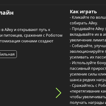
Как играть
нлайн
- Кликайте по волш
собирать Айку.

- Продавайте Айку 
 Айку и открывают путь к 
вкладывайте их в а
и питомцев, сражения с Роботом 
увеличение лимита 
стомизация скинами создают 
- Собирайте, улучш
эволюционируйте п
бильная
усиливать их пасси
- Используйте бону
пассивный прирост 
усиление силы кли
шанса редких награ
- Сражайтесь с Роб
«перетягивание кан
чтобы увеличивать 
получать награды и