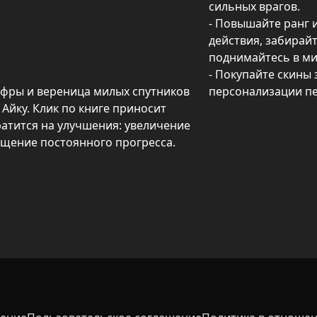
сильных врагов.

- Повышайте ранг и
действия, забирайт
поднимайтесь в ми
- Покупайте скины 
фры и вереница милых спутников 
персонализации п
Айку. Клик по книге приносит 
ратится на улучшения: увеличение 
ущение постоянного прогресса.

пассивные бонусы генерируют 
боях и повышают шанс редких 
кой создана динамичная 
в Робота — каждая победа 
ность противника и приносит 
бые действия, а мировые 
ейшей прокачки и 