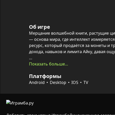
Об игре
Мерцание волшебной книги, растущие ци
— основа мира, где интеллект измеряется 
ресурс, который продаётся за монеты и т
дохода, навыков и лимита Айку, давая ощ
Питомцы здесь не просто украшение: их 
Показать больше...
Айку и монеты, усиливают силу кликов в 
Платформы
наград. Для контраста с рутинной прокач
мини‑игра «перетягивание каната» проти
Android
Desktop
IOS
TV
наращивает боевой стрик, повышает слож
ценные награды. Ранг игрока растёт за лю
лидерборды и скины дают цели для дальн
самовыражения.