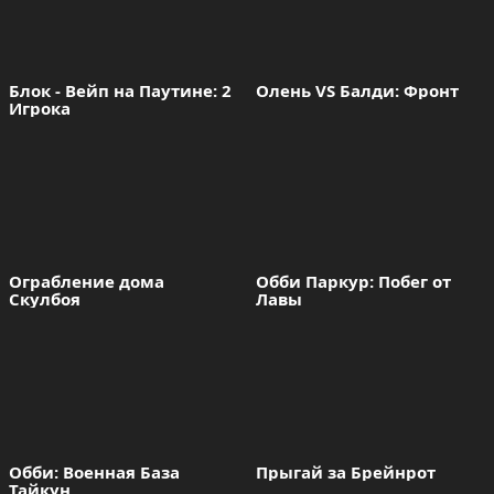
Блок - Вейп на Паутине: 2 
Олень VS Балди: Фронт
Игрока
Ограбление дома 
Обби Паркур: Побег от 
Скулбоя
Лавы
Обби: Военная База 
Прыгай за Брейнрот
Тайкун