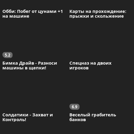
Обби: Побег от цунами +1 
Карты на прохождение: 
на машине
прыжки и скольжение
5.2
Бимка Драйв - Разноси 
Спецназ на двоих 
машины в щепки!
игроков
6.9
Солдатики - Захват и 
Веселый грабитель 
Контроль!
банков