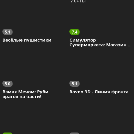
5.1
7.4
Весёлые пушистики
Симулятор 
Супермаркета: Магазин 
Мечты
5.0
5.1
Взмах Мечом: Руби 
Raven 3D - Линия фронта
врагов на части!