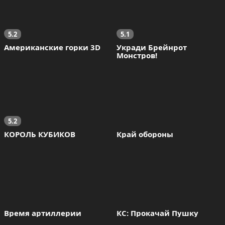
5.2
5.1
Американские горки 3D
Укради Брейнрот 
Монстров!
5.2
КОРОЛЬ КУБИКОВ
Край обороны
Время артиллерии
КС: Прокачай Пушку