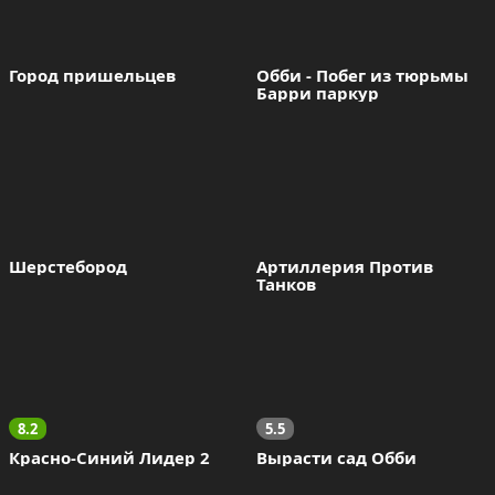
Город пришельцев
Обби - Побег из тюрьмы 
Барри паркур
Шерстебород
Артиллерия Против 
Танков
8.2
5.5
Красно-Синий Лидер 2
Вырасти сад Обби