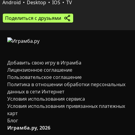
Игра заточена под дуэли вдвоём — короткие и 
Android
Desktop
IOS
TV
динамичные матчи отлично заходят в компании или 
семейном кругу. Управление простое: на ПК есть 
Поделиться с друзьями
клавиши для двух игроков, а на мобильных 
устройствах используются экранные кнопки, так что 
можно сразу нырять в весёлые столкновения.
Добавить свою игру в Играмба
Лицензионное соглашение
Пользовательское соглашение
Политика в отношении обработки персональных
данных в сети Интернет
Условия использования сервиса
Условия использования привязанных платежных
карт
Блог
Играмба.ру, 2026