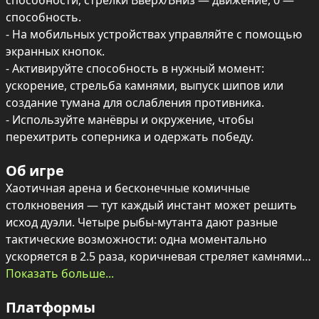
способности; стрелки Вверх/Вниз — движение, 0 — 
способность.

- На мобильных устройствах управляйте с помощью 
экранных кнопок.

- Активируйте способность в нужный момент: 
ускорение, стрельба камнями, выпуск шипов или 
создание тумана для ослабления противника.

- Используйте манёвры и окружение, чтобы 
перехитрить соперника и одержать победу.
Об игре
Хаотичная арена и бесконечные комичные 
столкновения — тут каждый инстант может решить 
исход дуэли. Четыре рыбы-мутанта дают разные 
тактические возможности: одна моментально 
ускоряется в 2.5 раза, коричневая стреляет камнями, 
серая выплёскивает шипы и опасна при контакте, а 
Показать больше...
оранжевая окутывает противника густым туманом, 
Платформы
уменьшая его размеры.
