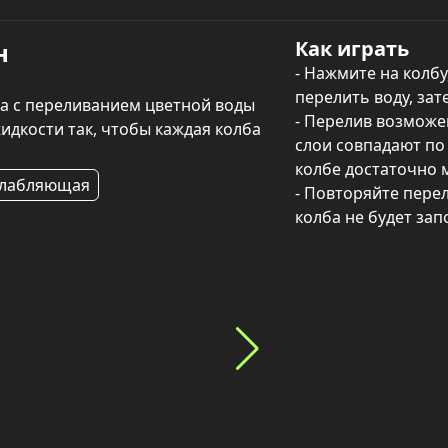
Как играть
н
- Нажмите на колбу
перелить воду, зат
а с переливанием цветной воды 
- Перелив возможен
дкости так, чтобы каждая колба 
слои совпадают по 
колбе достаточно м
слабляющая
- Повторяйте перел
колба не будет за