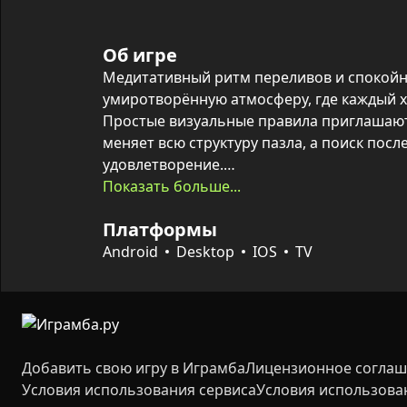
Об игре
Медитативный ритм переливов и спокойна
умиротворённую атмосферу, где каждый х
Простые визуальные правила приглашают
меняет всю структуру пазла, а поиск посл
удовлетворение.

Показать больше...
Коснитесь колбы, чтобы перелить воду в 
Платформы
только если верхний слой цвета совпадае
места. На фоне расслабляющей механики 
Android
Desktop
IOS
TV
глубина: иногда нужно продумать несколь
освободить нужный цвет и завершить уро
Добавить свою игру в Играмба
Лицензионное согла
Условия использования сервиса
Условия использова