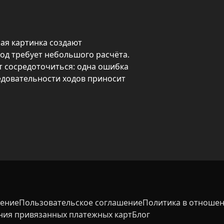
я картинка создают 
од требует небольшого расчёта. 
 сосредоточиться: одна ошибка 
едовательности ходов приносит 
другую — перелив произойдёт 
т и в приёмной колбе достаточно 
раскрывается логическая 
ко пересылок вперёд, чтобы 
вень.
шение
Пользовательское соглашение
Политика в отношен
ния привязанных платежных карт
Блог