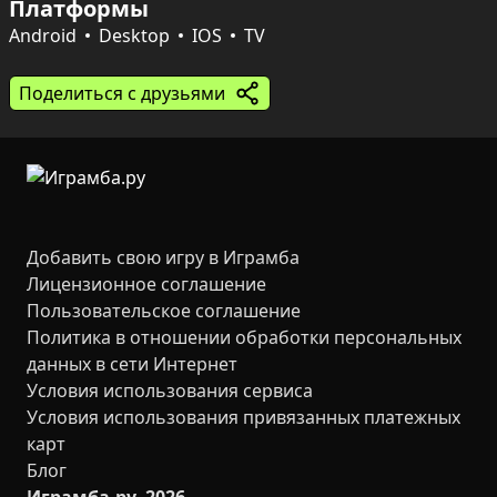
Платформы
Периодически приходят заказы на букеты: клик по 
иконке письма показывает требуемые цветы и их 
Android
Desktop
IOS
TV
количество. Когда нужные цветы собраны, букет 
продаётся за монеты и очистит пространство на 
Поделиться с друзьями
поле. В распоряжении есть кнопка замены цветка и 
секатор для удаления мешающего растения, а в 
случае переполнения можно применить секатор 
садовника, чтобы расчистить большую часть поля и 
продолжить игру без потери монеток.
Добавить свою игру в Играмба
Лицензионное соглашение
Пользовательское соглашение
Политика в отношении обработки персональных
данных в сети Интернет
Условия использования сервиса
Условия использования привязанных платежных
карт
Блог