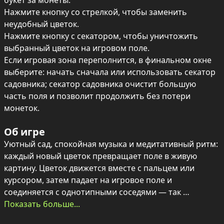
букет за монеты.

Нажмите кнопку со стрелкой, чтобы заменить 
неудобный цветок.

Нажмите кнопку с секатором, чтобы уничтожить 
выбранный цветок на игровом поле.

Если игровая зона переполнится, в финальном окне 
выберите: начать сначала или использовать секатор 
садовника; секатор садовника очистит большую 
часть поля и позволит продолжить без потери 
монеток.
Об игре
Уютный сад, спокойная музыка и медитативный ритм: 
каждый новый цветок превращает поле в живую 
картину. Цветок движется вместе с пальцем или 
курсором, затем падает на игровое поле и 
соединяется с однотипными соседями — так 
появляются всё более редкие и яркие растения.

Показать больше...