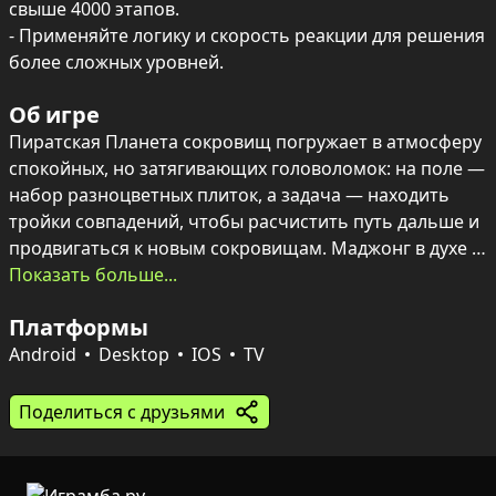
свыше 4000 этапов.

- Применяйте логику и скорость реакции для решения 
более сложных уровней.
Об игре
Пиратская Планета сокровищ погружает в атмосферу 
спокойных, но затягивающих головоломок: на поле — 
набор разноцветных плиток, а задача — находить 
тройки совпадений, чтобы расчистить путь дальше и 
продвигаться к новым сокровищам. Маджонг в духе 
«три в ряд» превращает каждую партию в маленькое 
Показать больше...
приключение с пиратской эстетикой.

Платформы
Более 4000 уровней постепенно повышают 
Android
Desktop
IOS
TV
сложность: от простых стартовых задач до 
хитроумных головоломок, где решающую роль 
Поделиться с друзьями
играют логика и скорость реакции. Очищение поля 
открывает следующий этап, и с каждым уровнем 
возникает новый вызов и ощущение прогресса.