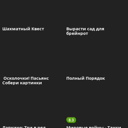
Шахматный Квест
Вырасти сад для 
брейнрот
 Осколочки! Пасьянс 
Полный Порядок
Собери картинки
8.3
Лапкино: Три в ряд
Мировые войны - Tанки