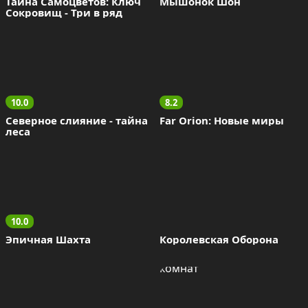
Тайна Самоцветов: Ключ 
Мышонок Шон
Сокровищ - Три в ряд
10.0
8.2
Северное слияние - тайна 
Far Orion: Новые миры
леса
10.0
Эпичная Шахта
Королевская Оборона