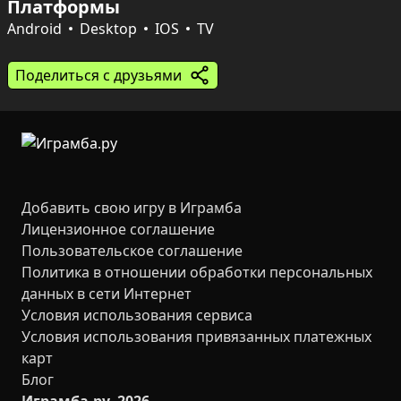
Платформы
Есть одиночные матчи против бота и сетевые 
поединки с другом, рейтинг лучших командиров и 
Android
Desktop
IOS
TV
встроенный редактор карт — создавай и делись 
собственными аренами. Обновление 2.0 принесло 
Поделиться с друзьями
новую интерфейсную сетку, тайловые карты для 
разнообразия полей и визуальные эффекты в 
высоком качестве.
Добавить свою игру в Играмба
Лицензионное соглашение
Пользовательское соглашение
Политика в отношении обработки персональных
данных в сети Интернет
Условия использования сервиса
Условия использования привязанных платежных
карт
Блог