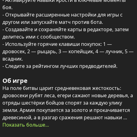
- Активируйте навыки ярости в ключевые моменты 
боя.

- Открывайте расширенные настройки для игры с 
другом или запускайте матч против бота.

- Создавайте и сохраняйте карты в редакторе, затем 
делитесь ими с сообществом.

- Используйте горячие клавиши покупок: 1 — 
дровосек, 2 — рыцарь, 3 — копейщик, 4 — лучник, 5 — 
всадник.

- Следите за рейтингом лучших предводителей.
Об игре
На поле битвы царит средневековая жестокость: 
дровосеки рубят леса, егери сажают новые деревья, а 
отряды шестёрки бойцов спорят за каждую улику 
земли. Армия покупается за золото и прокачивается 
древесиной, а в разгар сражения решают навыки 
ярости и правильная расстановка юнитов.

Показать больше...