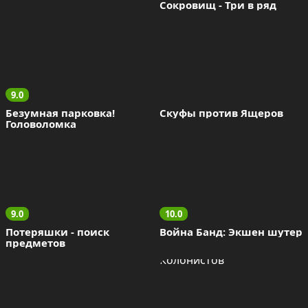
Сокровищ - Три в ряд
9.0
Безумная парковка! 
Скуфы против Ящеров
Головоломка
9.0
10.0
Потеряшки - поиск 
Война Банд: Экшен шутер
предметов