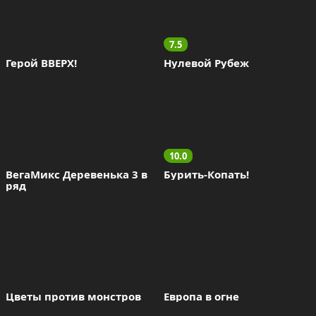
7.5
Герой ВВЕРХ!
Нулевой Рубеж
10.0
ВегаМикс Деревенька 3 в 
Бурить-Копать!
ряд
Цветы против монстров
Европа в огне