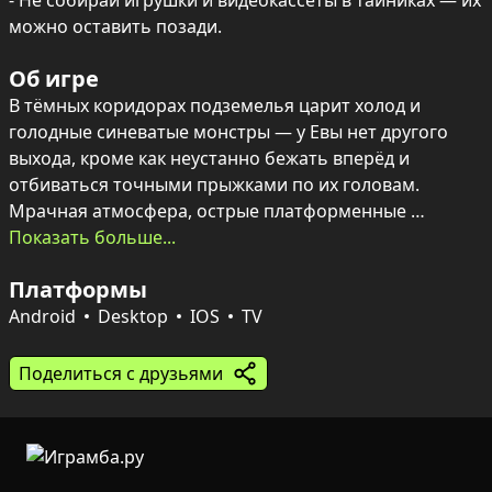
- Не собирай игрушки и видеокассеты в тайниках — их 
можно оставить позади.
Об игре
В тёмных коридорах подземелья царит холод и 
голодные синеватые монстры — у Евы нет другого 
выхода, кроме как неустанно бежать вперёд и 
отбиваться точными прыжками по их головам. 
Мрачная атмосфера, острые платформенные 
эпизоды и ритм столкновений держат в напряжении 
Показать больше...
на каждом отрезке пути.

Платформы
По уровням разбросаны батарейки, которые 
Android
Desktop
IOS
TV
зажигают фонарь и открывают тёмные участки 
лабиринта. В углах можно заметить игрушки и 
Поделиться с друзьями
видеокассеты в тайниках, но они скорее деталь 
окружения, чем цель — главная задача одна: 
выбраться из подземелья живой.