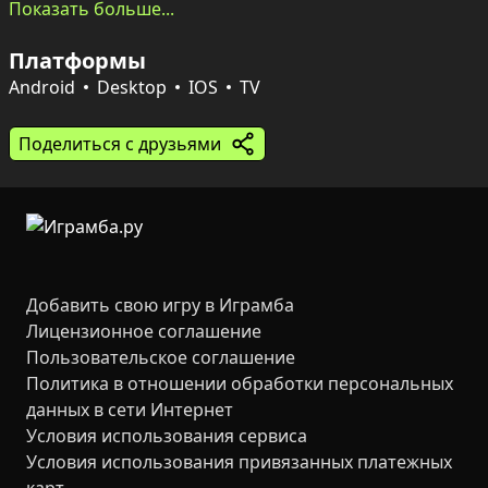
цепочками очисток.

Показать больше...
Платформы
Четыре базовых цвета и редкие радужные блоки (5% 
шанс) дают простые правила, но глубокую стратегию. 
Android
Desktop
IOS
TV
Наращивай быстрые комбо, чтобы получить до x5 
множителя, и стремись к пятой цепи, чтобы включить 
Поделиться с друзьями
Color Fever — 30 секунд с трёхкратным умножением 
очков. Есть 30 уровней в 5 главах для целей и 
испытаний, а бесконечный режим и глобальные 
таблицы лидеров ждут охотников за рекордами.
Добавить свою игру в Играмба
Лицензионное соглашение
Пользовательское соглашение
Политика в отношении обработки персональных
данных в сети Интернет
Условия использования сервиса
Условия использования привязанных платежных