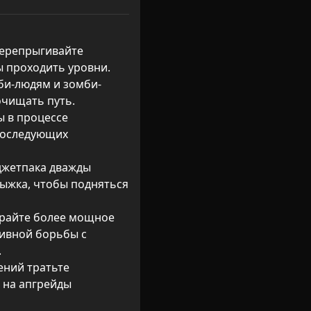
перепрыгивайте 
 проходить уровни.

мби-людям и зомби-
чищать путь.

 в процессе 
оследующих 
джетпака дважды 
ыжка, чтобы подняться 
ирайте более мощное 
ивной борьбы с 


ений тратьте 
на апгрейды 