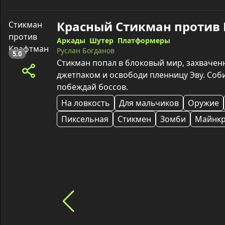
Аркады
Шутер
Платформеры
Руслан Богданов
5.0
Стикман попал в блоковый мир, захваченн
джетпаком и освободи пленницу Эву. Соб
побеждай боссов.
На ловкость
Для мальчиков
Оружие
Пиксельная
Стикмен
Зомби
Майнк