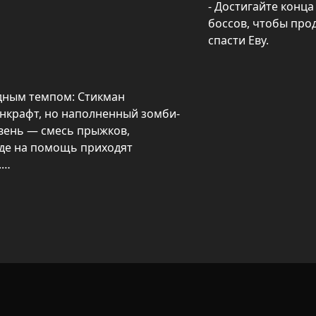
- Достигайте конца
боссов, чтобы прод
спасти Еву.
ным темпом: Стикман 
нкрафт, но наполненный зомби-
ень — смесь прыжков, 
де на помощь приходят 


стволы, Стикман повышает 
может выручить в самых трудных 
иленные противники и бои с 
мение быстро принимать 