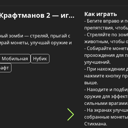
Как играть
Красный Стикман против Крафтманов 2 — играть онлайн
- Бегите вправо и 
препятствия, чтобы
- Стреляйте по зо
ый зомби — стреляй, прыгай с 
животным, чтобы о
ирай монеты, улучшай оружие и 
- Собирайте монеты
прохождения для п
Мобильная
Нубик
улучшений.

рафт
- При нахождении 
нажмите кнопку пр
выше.

- Находите и подб
оружие для эффект
сильными врагами.
- На экранах улучш
собранные монеты 
Стикмана.
