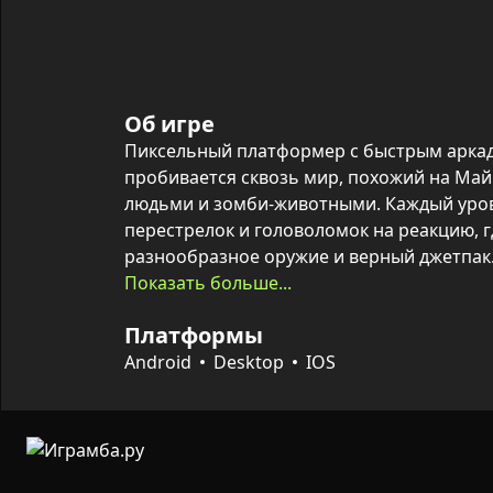
Об игре
Пиксельный платформер с быстрым аркад
пробивается сквозь мир, похожий на Май
людьми и зомби-животными. Каждый уров
перестрелок и головоломок на реакцию, г
разнообразное оружие и верный джетпак.
Показать больше...
Собирая монеты и находя более мощные 
Платформы
шансы на выживание — а спасённая Эва с
моментах. В конце каждого этапа ждут ус
Android
Desktop
IOS
боссами, которые проверят меткость и у
решения.