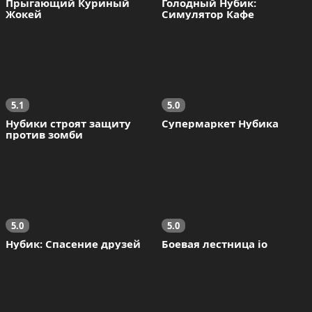
Прыгающий Куриный 
Голодный Нубик: 
Жокей
Симулятор Кафе
5.1
5.0
Нубики строят защиту 
Супермаркет Нубика
против зомби
5.0
5.0
Нубик: Спасение друзей
Боевая лестница io