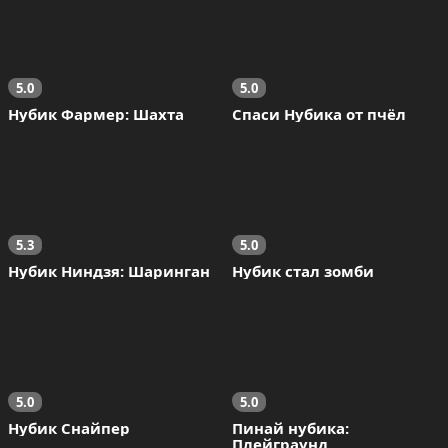
5.0
5.0
Нубик Фармер: Шахта
Спаси Нубика от пчёл
5.3
5.0
Нубик Ниндзя: Шаринган
Нубик стал зомби
5.0
5.0
Нубик Снайпер
Пинай нубика: 
Плейграунд