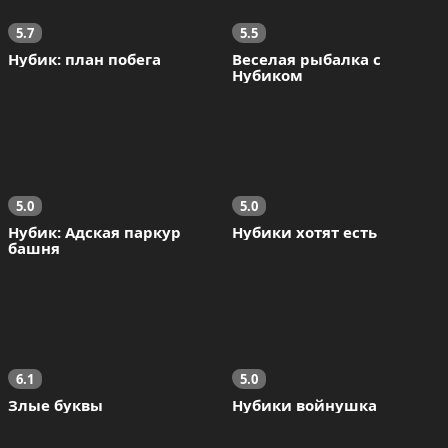
5.7
5.5
Нубик: план побега
Веселая рыбалка с 
Нубиком
5.0
5.0
Нубик: Адская паркур 
Нубики хотят есть
башня
6.1
5.0
Злые буквы
Нубики войнушка