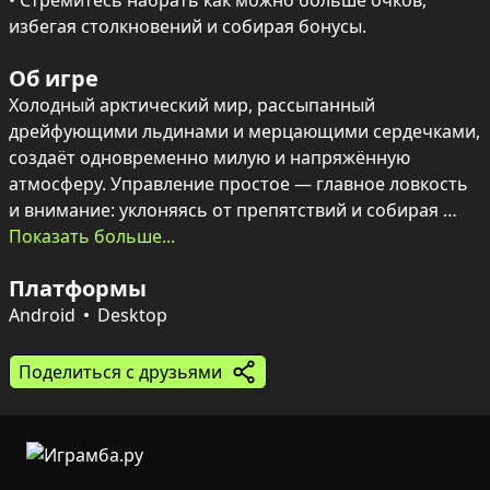
• Стремитесь набрать как можно больше очков, 
избегая столкновений и собирая бонусы.
Об игре
Холодный арктический мир, рассыпанный 
дрейфующими льдинами и мерцающими сердечками, 
создаёт одновременно милую и напряжённую 
атмосферу. Управление простое — главное ловкость 
и внимание: уклоняясь от препятствий и собирая 
сердца, нужно составлять ступени лестницы, чтобы 
Показать больше...
соединить влюблённых.

Платформы
Скоро темп ускоряется, и каждая попытка 
Android
Desktop
превращается в азартную гонку за рекордом. Проще 
простого для детей, достаточно затягивающе для 
Поделиться с друзьями
взрослых — стремление спасти любимого и побить 
собственный счёт остаётся главным стимулом.