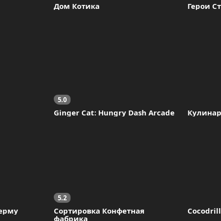
Дом Котика
Герои Ст
5.0
Ginger Cat: Hungry Dash Arcade
Кулинар
5.2
ерму
Сортировка Конфетная 
Cocodril
фабрика