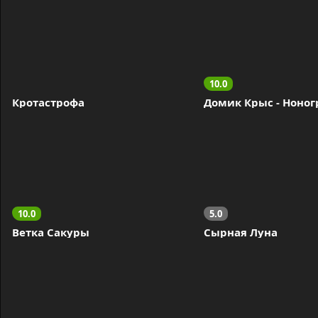
10.0
Кротастрофа
Домик Крыс - Ноно
10.0
5.0
Ветка Сакуры
Сырная Луна