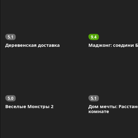
5.1
9.4
Деревенская доставка
Маджонг: соедини 
5.0
5.1
Веселые Монстры 2
Дом мечты: Расстано
комнате