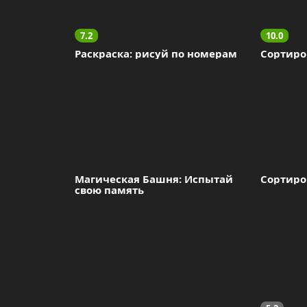
7.2
10.0
Раскраска: рисуй по номерам
Сортиро
Магическая Башня: Испытай 
Сортиро
свою память