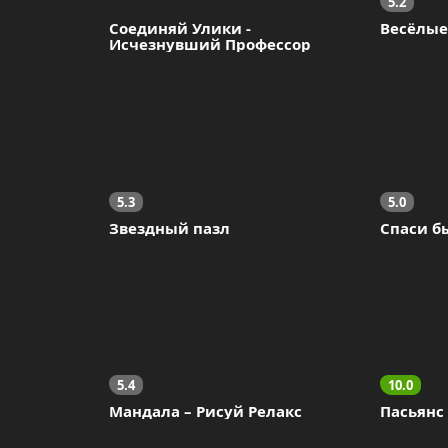
5.2
Соединяй Улики - 
Весёлые
Исчезнувший Профессор
5.3
5.0
Звездный пазл
Спаси 
5.4
10.0
Мандала – Рисуй Релакс
Пасьянс