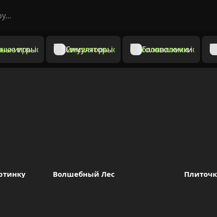
ные игры
Симуляторы
Головоломки
ртинку
Волшебный Лес
Плиточк