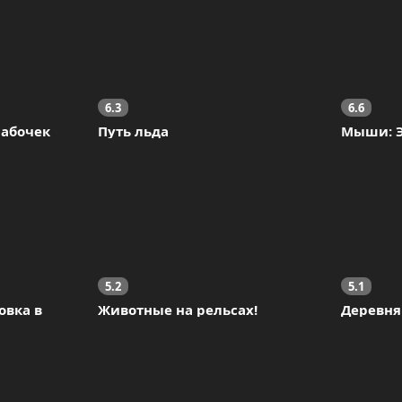
6.3
6.6
Бабочек
Путь льда
Мыши: 
5.2
5.1
вка в 
Животные на рельсах!
Деревня