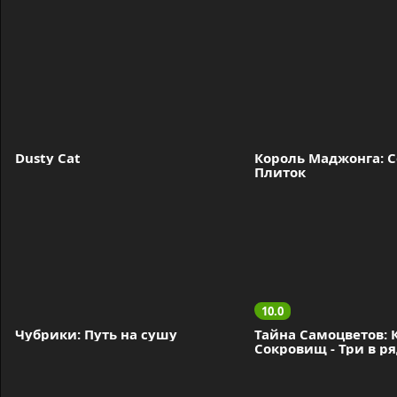
Dusty Cat
Король Маджонга: С
Плиток
10.0
Чубрики: Путь на сушу
Тайна Самоцветов: 
Сокровищ - Три в р