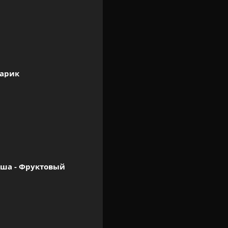
арик
а - Фруктовый  