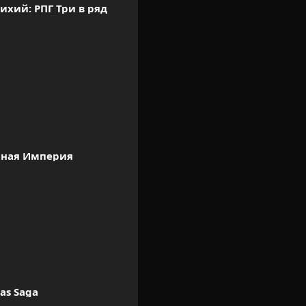
ихий: РПГ Три в ряд
ная Империя
las Saga