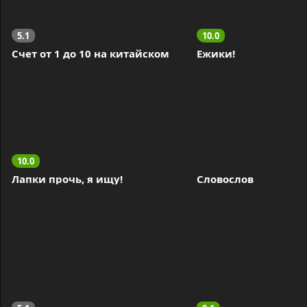
5.1
10.0
Счет от 1 до 10 на китайском
Ежики!
10.0
Лапки прочь, я ищу!
Словослов