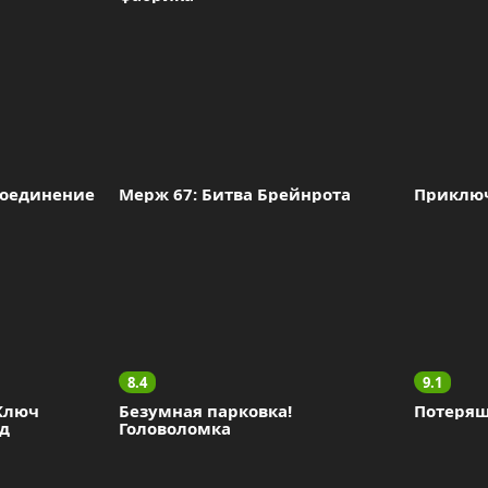
оединение 
Мерж 67: Битва Брейнрота
Приклю
8.4
9.1
Ключ 
Безумная парковка! 
Потеряш
яд
Головоломка