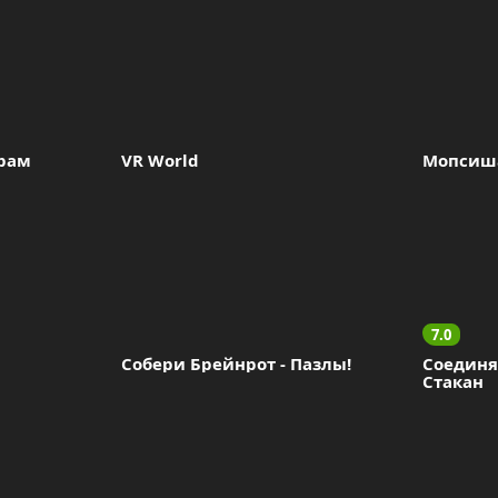
грам
VR World
Мопсиш
7.0
Собери Брейнрот - Пазлы!
Соединяш
Стакан