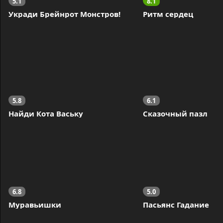
5.1
8.1
Укради Брейнрот Монстров!
Ритм сердец
5.8
6.1
Найди Кота Ваську
Сказочный пазл
6.8
5.0
Муравьишки
Пасьянс Гадание