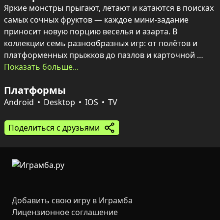
Яркие монстры прыгают, летают и катаются в поисках 
самых сочных фруктов — каждое мини‑задание 
приносит новую порцию веселья и азарта. В 
коллекции семь разнообразных игр: от полётов и 
платформенных прыжков до пазлов и карточной 
памяти, всё оформлено живой графикой и бодрой 
Показать больше...
музыкой.

Платформы
Собранные фрукты конвертируются в коллекцию 
карточек с животными, а прогресс отражается в 
Android
Desktop
IOS
TV
таблице лидеров и достижениях. Игра подойдёт детям 
любого возраста и нацелена на простое, радостное 
Поделиться с друзьями
времяпрепровождение с лёгким состязательным 
уклоном.
Добавить свою игру в Играмба
Лицензионное соглашение