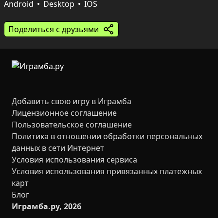
действует гравитация, молниеносная стрела и 
Android
Desktop
IOS
большая быстрая катана. Чёткие ощущения от 
клинка, разные стили боя и простое управление 
Поделиться с друзьями
делают каждую партию напряжённой и смешной 
одновременно.
Добавить свою игру в Играмба
Лицензионное соглашение
Пользовательское соглашение
Политика в отношении обработки персональных
данных в сети Интернет
Условия использования сервиса
Условия использования привязанных платежных
карт
Блог
Играмба.ру, 2026