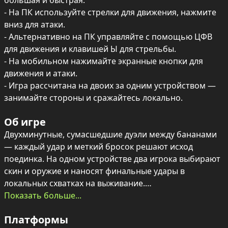
большая и быстрая.

- На ПК используйте стрелки для движения, нажмите 
вниз для атаки.

- Альтернативно на ПК управляйте с помощью ЦФВ 
для движения и клавишей Ы для стрельбы.

- На мобильном нажимайте экранные кнопки для 
движения и атаки.

- Игра рассчитана на двоих за одним устройством — 
занимайте стороны и сражайтесь локально.
Об игре
Двухминутные, сумасшедшие дуэли между бананами 
— каждый удар и меткий бросок решают исход 
поединка. На одном устройстве два игрока выбирают 
скин и оружие и наносят финальные удары в 
локальных схватках на выживание.

Показать больше...
В арсенале четыре класса оружия: быстрый и 
Платформы
компактный нож, тяжёлый топор, на который 