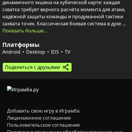
динамичного экшена на кубической карте: каждая 
схватка требует верного расчёта момента для атаки, 
надёжной защиты команды и продуманной тактики 
захвата точек. Классическая боевая система в духе 
старых версий Minecraft делает акцент на ощутимых 
Показать больше...
дуэлях мечом и луком, а также на тактическом 
Платформы
применении ТНТ, зелий и золотых яблок, которые 
могут решить исход самой горячей битвы.

Android
Desktop
IOS
TV
Система очков и прогресса добавляет 
Поделиться с друзьями
соревновательный драйв: за убийства и захват точек 
начисляются очки, за победу — крупный бонус, 
умножаемый на уровень. Нарастающий опыт 
повышает место в таблице лидеров, поэтому каждая 
схватка важна — от точного выстрела до 
своевременного взрыва.
Добавить свою игру в Играмба
Лицензионное соглашение
Пользовательское соглашение