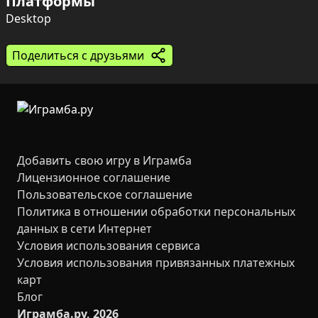
Платформы
В распоряжении игрока — набор разблокируемых 
персонажей и обширный арсенал оружия, а также 
Desktop
возможность угнать любую доступную технику: от 
автобусов и бульдозеров до полицейских машин и 
Поделиться с друзьями
танков. Автоматическое прицеливание упрощает бой 
в суматохе, а простое и динамичное управление 
делает акцент на быстрой и жестокой свободе 
действий.
Добавить свою игру в Играмба
Лицензионное соглашение
Пользовательское соглашение
Политика в отношении обработки персональных
данных в сети Интернет
Условия использования сервиса
Условия использования привязанных платежных
карт
Блог
Играмба.ру, 2026