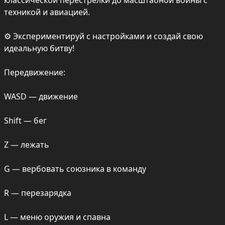
классической перестрелки до масштабной войны с 
техникой и авиацией.

⚙️ Экспериментируй с настройками и создай свою 
идеальную битву!

Передвижение:

WASD — движение

Shift — бег

Z — лежать

G — вербовать союзника в команду

R — перезарядка

L — меню оружия и спавна
