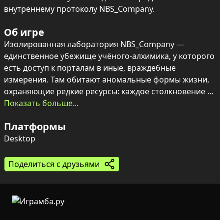
внутреннему протоколу NBS_Company.
Об игре
Изолированная лаборатория NBS_Company — 
единственное убежище учёного‑алхимика, у которого 
есть доступ к порталам в иные, враждебные 
измерения. Там обитают аномальные формы жизни, 
охраняющие редкие ресурсы: каждое столкновение 
становится суровым испытанием на выносливость и 
Показать больше...
умение комбинировать науку с боевой хваткой.

Платформы
Сбор материалов на чужих мирах сменяется тонкой 
Desktop
работой в камере синтеза — запуск процессов, 
комбинирование компонентов по строгим формулам 
Поделиться с друзьями
и выполнение научных задач протокола. Простое 
управление не отвлекает от напряжённой атмосферы: 
каждый портал — вызов, где тактика боя, поиск 
редких ингредиентов и мастерство алхимического 