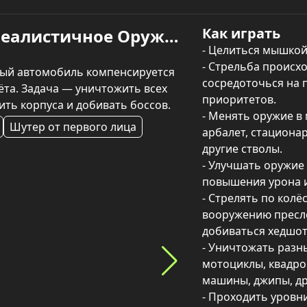
Как играть
Погоня на Дороге: Шутер Реалистичное Оружие — играть онлайн
- Целиться мышкой.
- Стрельба происх
бый автомобиль компенсируется 
сосредоточься на 
та. Задача — уничтожить всех 
приоритетов.

ить корпуса и добивать боссов.
- Менять оружие в 
Шутер от первого лица
арбалет, стационар
другие стволы.

- Улучшать оружие 
повышения урона и
- Стрелять по колёс
вооружению пресле
добиваться хедшото
- Уничтожать разны
мотоциклы, квадро
машины, джипы, др
- Проходить уровни