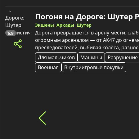
Экшены
Аркады
Шутер
Дорога превращается в арену мести: сла
6.9
огромным арсеналом — от АК47 до огнемё
преследователей, выбивая колёса, разнос
Для мальчиков
Машины
Разрушение
Военная
Внутриигровые покупки