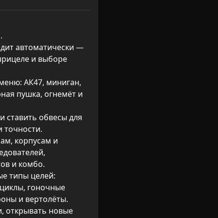


одит автоматически — 
прицеле и выборе 
меню: АК47, миниган, 
ная пушка, огнемёт и 
и ставить обвесы для 
 точности.

ам, корпусам и 
дователей, 
в и комбо.

е типы целей: 
циклы, гоночные 
оны и вертолёты.

, открывать новые 