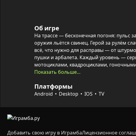
Об игре
На трассе — бесконечная погоня: пульс за
оружия льётся свинец. Герой за рулём сла
всё, что нужно для расправы — от штурмо
пушки и арбалета. Каждый уровень — сери
мотоциклами, квадроциклами, гоночными
вертолётами, где одно попадание по коле
Показать больше...
перевернуть ход боя.

Платформы
Тактика важнее слепой мощи: целиться п
Android
Desktop
IOS
TV
хедшоты и добивания, апгрейдить вооруже
каждого босса. Более 50 уникальных уровн
физика делают каждую погоню насыщенно
требует холодного расчёта и горячего огн
Добавить свою игру в Играмба
Лицензионное согла