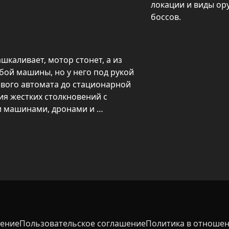
локации и виды ор
боссов.
шкаливает, мотор стонет, а из 
бой машины, но у него под рукой 
вого автомата до стационарной 
я жестких столкновений с 
 машинами, дронами и 
су или оружию может 
о частям машин, комбинировать 
ние и менять тактику под 
ей, реалистичная графика и 
й и динамичной — дорога 
я.
шение
Пользовательское соглашение
Политика в отношен