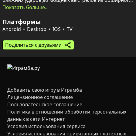
ближних ударов до мощных выстрелов из обширного 
арсенала.

Показать больше...
Платформы
В распоряжении — разнообразное оружие, 
уникальные навыки и система апгрейдов, 
Android
Desktop
IOS
TV
позволяющие менять стиль боя и удерживать 
позицию как можно дольше. Уклонения, грамотное 
Поделиться с друзьями
применение умений и прокачка снаряжения 
превращают выживание в соревнование за титул 
настоящего защитника.
Добавить свою игру в Играмба
Лицензионное соглашение
Пользовательское соглашение
Политика в отношении обработки персональных
данных в сети Интернет
Условия использования сервиса
Условия использования привязанных платежных