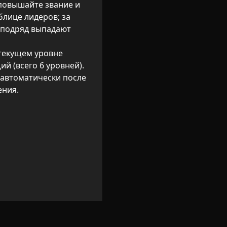
повышайте звание и 
лице лидеров; за 
 подряд выпадают 
текущем уровне 
й (всего 6 уровней).

 автоматически после 
ения.