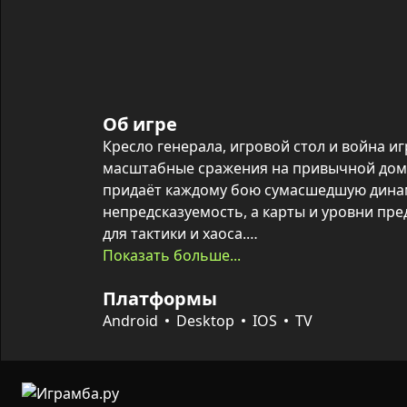
Об игре
Кресло генерала, игровой стол и война и
масштабные сражения на привычной дома
придаёт каждому бою сумасшедшую динам
непредсказуемость, а карты и уровни пре
для тактики и хаоса.

Показать больше...
Главная задача — захватывать и удержива
Платформы
заполнения счётчика вверху экрана. За уб
начисляются очки опыта и звания; лучшие 
Android
Desktop
IOS
TV
игре шесть уровней, система званий, нагр
кристаллов и автоматическое сохранение
всё это формирует цикл прогресса и сор