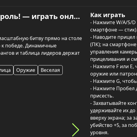
Как играть
Солдатики - Захват и Контроль! — играть онлайн
- Нажмите W/A/S/D
смартфоне — стик).
- Наводите прицел
асштабную битву прямо на столе 
(ПК); на смартфоне
 к победе. Динамичные 
управления камеры
рангов и таблица лидеров держат 
прицеливания и см
- Нажмите F или E,
лица
Оружие
Веселая
оружие или патроны
- Нажмите G, чтобы
- Нажмите Пробел д
присесть.

- Захватывайте кон
удерживайте их до 
вверху экрана; за за
убийство +5, за по
уровня.
