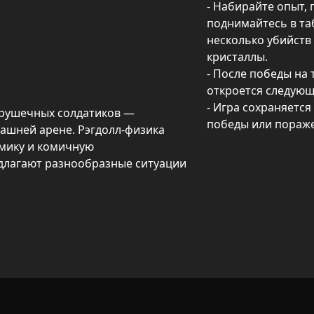
- Набирайте опыт, 
поднимайтесь в таб
несколько убийств
кристаллы.

- После победы на 
откроется следующи
- Игра сохраняется
грушечных солдатиков — 
победы или пораж
шней арене. Рэгдолл‑физика 
ику и комичную 
длагают разнообразные ситуации 
ть контрольные точки до 
ийства, захваты и победы 
находятся в таблице лидеров. В 
ады за серии убийств в виде 
 после поражения или триумфа — 
евновательный драйв.