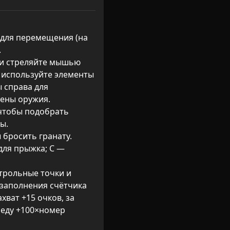
 для перемещения (на 


 и стреляйте мышью 
 используйте элементы 
 справа для 
ены оружия.

 чтобы подобрать 
.

 бросить гранату.

ля прыжка; C — 
трольные точки и 
заполнения счётчика 
хват +15 очков, за 
беду +100×номер 