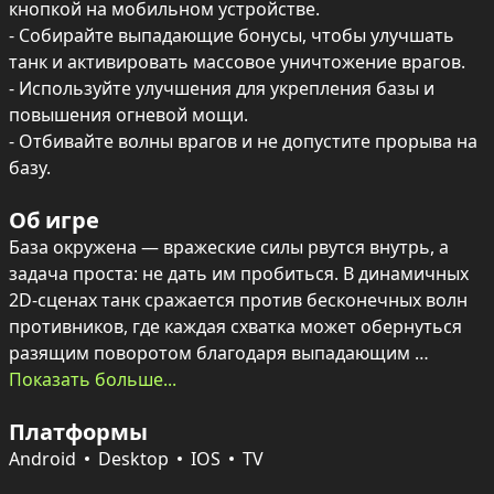
кнопкой на мобильном устройстве.

- Собирайте выпадающие бонусы, чтобы улучшать 
танк и активировать массовое уничтожение врагов.

- Используйте улучшения для укрепления базы и 
повышения огневой мощи.

- Отбивайте волны врагов и не допустите прорыва на 
базу.
Об игре
База окружена — вражеские силы рвутся внутрь, а 
задача проста: не дать им пробиться. В динамичных 
2D-сценах танк сражается против бесконечных волн 
противников, где каждая схватка может обернуться 
разящим поворотом благодаря выпадающим 
бонусам и мощным апгрейдам.

Показать больше...
Платформы
Собиранные усиления открывают путь к массовому 
уничтожению врагов и укреплению самой базы, а 
Android
Desktop
IOS
TV
выбор уровня сложности превращает кампанию в 