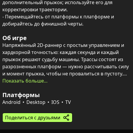
дополнительный прыжок; используйте его для 
корректировки траектории.

- Перемещайтесь от платформы к платформе и 
добирайтесь до финишной черты.
Об игре
Напряжённый 2D-раннер с простым управлением и 
хардкорной точностью: каждая секунда и каждый 
прыжок решают судьбу машины. Трассы состоят из 
разрозненных платформ — нужно рассчитывать силу 
и момент прыжка, чтобы не провалиться в пустоту.

Показать больше...
Механика проста, но требовательна: одной ошибки 
Платформы
достаточно, чтобы начать заново. Быстрые рефлексы 
и тактильное чутьё позволят пройти всё дальше, ловя 
Android
Desktop
IOS
TV
ритм подпрыгиваний и избегая фатальных падений 
до победного финиша.
Поделиться с друзьями