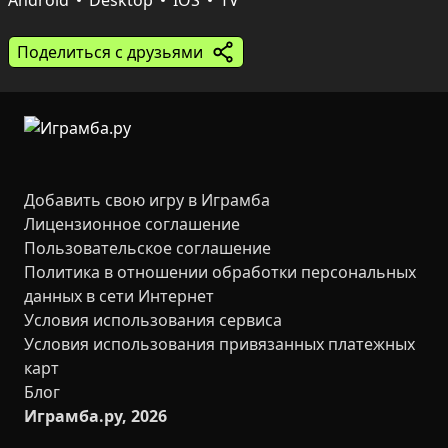
Android
Desktop
IOS
TV
Игровой процесс требует небольшого мастерства и 
стратегического мышления: нужно прицеливаться, 
Поделиться с друзьями
рассчитывать силу и угол броска, планировать 
цепочки и вовремя использовать бонусы. В арсенале 
есть Бомбочка для удаления лишних фруктов, а 
десять видов экзотики и короткие сессии делают игру 
удобной для пауз и быстрых партий.
Добавить свою игру в Играмба
Лицензионное соглашение
Пользовательское соглашение
Политика в отношении обработки персональных
данных в сети Интернет
Условия использования сервиса
Условия использования привязанных платежных
карт
Блог
Играмба.ру, 2026