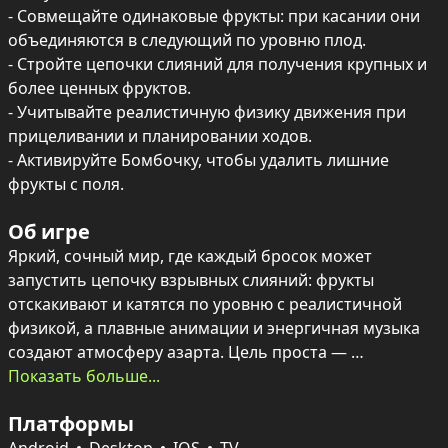
- Совмещайте одинаковые фрукты: при касании они 
объединяются в следующий по уровню плод.

- Стройте цепочки слияний для получения крупных и 
более ценных фруктов.

- Учитывайте реалистичную физику движения при 
прицеливании и планировании ходов.

- Активируйте Бомбочку, чтобы удалить лишние 
фрукты с поля.
Об игре
Яркий, сочный мир, где каждый бросок может 
запустить цепочку взрывных слияний: фрукты 
отскакивают и катятся по уровню с реалистичной 
физикой, а плавные анимации и энергичная музыка 
создают атмосферу азарта. Цель проста — 
объединять плоды одного типа, чтобы они 
Показать больше...
превращались в более крупные и ценные фрукты, 
Платформы
пока не появится настоящий гигант. 
