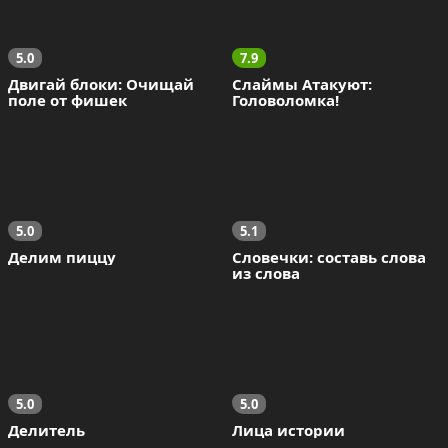
5.0
7.9
Двигай блоки: Очищай 
Слаймы Атакуют: 
поле от фишек
Головоломка!
5.0
5.1
Делим пиццу
Словечки: составь слова 
из слова
5.0
5.0
Делитель
Лица истории