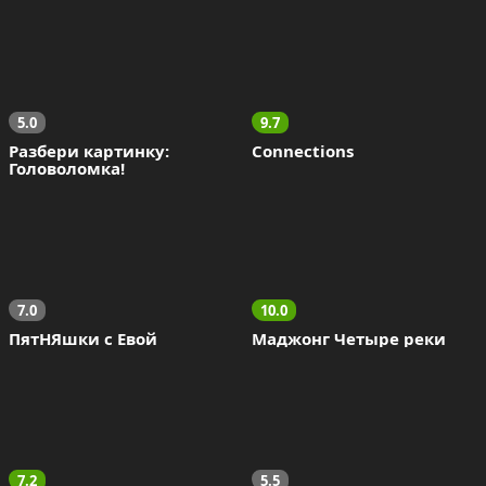
5.0
9.7
Разбери картинку: 
Connections
Головоломка!
7.0
10.0
ПятНЯшки с Евой
Маджонг Четыре реки
7.2
5.5