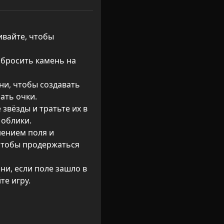
вайте, чтобы 
 бросить камень на 
и, чтобы создавать 
ть очки.

звёзды и тратьте их в 
облики.

нением поля и 
чтобы продержаться 
и, если поле зашло в 
те игру.