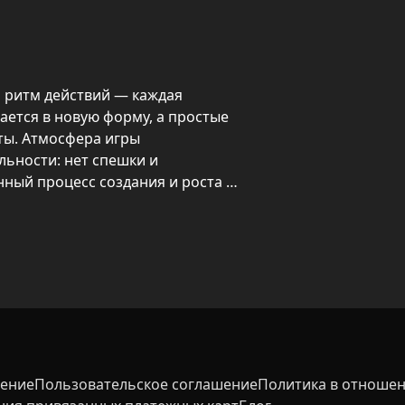
й ритм действий — каждая 
ется в новую форму, а простые 
ы. Атмосфера игры 
ьности: нет спешки и 
ный процесс создания и роста 
ние и падение камней задают 
задача — набрать как можно 
у игры выпадают звёзды, которые 
ые скины обликов, а при 
ивания поля, чтобы продолжить 
шение
Пользовательское соглашение
Политика в отношен