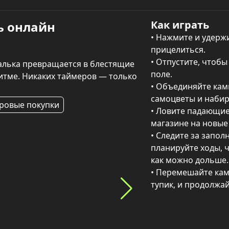
Как играть
ь онлайн
• Нажмите и удержи
и
прицелиться.

• Отпустите, чтобы
алька превращается в блестящие 
поле.

тме. Никаких таймеров — только 
• Объединяйте камн
самоцветы и набира
ровые покупки
• Ловите падающие 
магазине на новые 
• Следите за запол
планируйте ходы, 
как можно дольше.

• Перемешайте камн
тупик, и продолжай