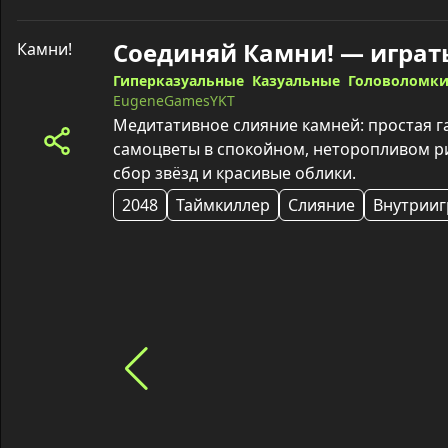
Соединяй Камни! — играт
Гиперказуальные
Казуальные
Головоломк
EugeneGamesYKT
Медитативное слияние камней: простая г
самоцветы в спокойном, неторопливом ри
сбор звёзд и красивые облики.
2048
Таймкиллер
Слияние
Внутрииг