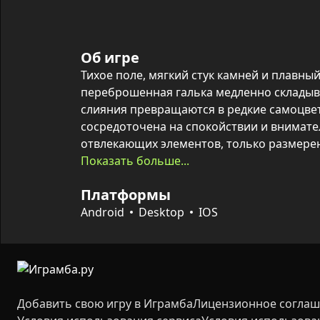
Об игре
Тихое поле, мягкий стук камней и плавны
переброшенная галька медленно складыва
слияния превращаются в редкие самоцвет
сосредоточена на спокойствии и внимател
отвлекающих элементов, только размерен
рекорда.

Показать больше...
Платформы
Механика основана на физике: прицелива
положение, пространство ограничено, и 
Android
Desktop
IOS
больше очков до заполнения поля. По ход
можно копить и тратить в магазине на нов
затруднениях доступна функция перемеш
сеанс созидания.
Добавить свою игру в Играмба
Лицензионное согла