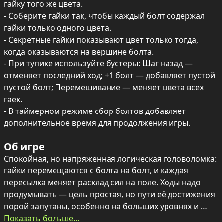
гайку того же цвета.

- Соберите гайки так, чтобы каждый болт содержал 
гайки только одного цвета.

- Секретные гайки показывают цвет только тогда, 
когда оказываются на вершине болта.

- При тупике используйте бустеры: Шаг назад — 
отменяет последний ход; +1 болт — добавляет пустой 
пустой болт; Перемешивание — меняет цвета всех 
гаек.

- В таймерном режиме сбор болтов добавляет 
дополнительное время для продолжения игры.
Об игре
Спокойная, но напряжённая логическая головоломка: 
гайки перемещаются с болта на болт, и каждая 
пересылка меняет расклад сил на поле. Ходы надо 
продумывать — цель простая, но пути её достижения 
порой запутаны, особенно на больших уровнях и 
«небоскрёбах». Секретные гайки добавляют интригу, 
Показать больше...