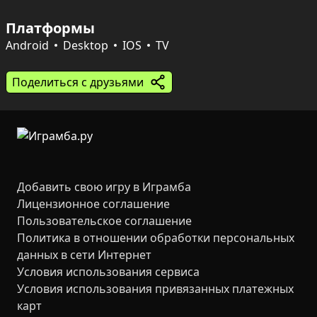
раскрывая цвет только после выхода на вершину 
Платформы
болта.

Android
Desktop
IOS
TV
Более 5000 уникальных уровней: короткие испытания, 
классические и удлинённые этапы, масштабные 
Поделиться с друзьями
«небоскрёбы». Для сложных ситуаций доступны 
бустеры — отмена хода, добавление пустого болта и 
перемешивание цветов. Есть и таймерный режим, где 
собранные болты дарят дополнительное время и 
позволяют продолжать игру бесконечно.
Добавить свою игру в Играмба
Лицензионное соглашение
Пользовательское соглашение
Политика в отношении обработки персональных
данных в сети Интернет
Условия использования сервиса
Условия использования привязанных платежных
карт